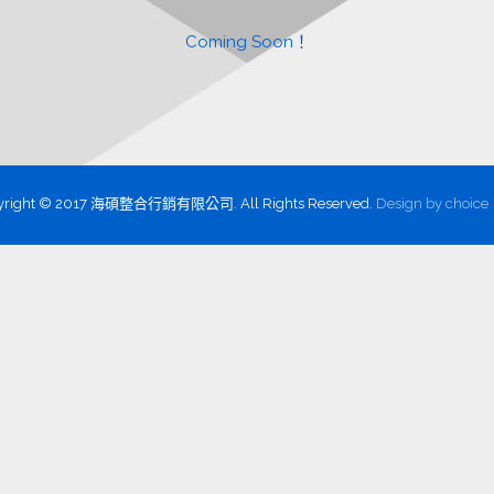
Coming Soon！
yright © 2017 海碩整合行銷有限公司. All Rights Reserved.
Design by
choice