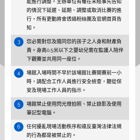
能進行調整。主辦單位有權在未經事先告知
的情況下延遲、延期、調整或取消比賽的進
行，所有更動將會透過粉絲團及官網首頁告
知。
您必需對您及隨同您的孩子之人身和財產負
3
責。身高0.5米以下之嬰幼兒需在監護人陪伴
下觀賽並共用同一座位。
場館入場時間不早於該場館比賽開賽前一小
4
時，請配合工作人員進行安全檢查，聽從保
安及現場工作人員的指示。
場館禁止使用閃光燈拍照、禁止錄影及使用
5
筆記型電腦。
任何擾亂現場活動秩序和違反臺灣法律法規
6
的行為都是被禁止的。