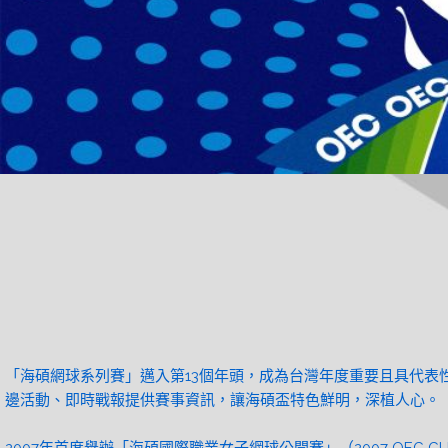
「海碩網球系列賽」邁入第13個年頭，成為台灣年度重要且具代表
邊活動、即時戰報提供賽事資訊，讓海碩盃特色鮮明，深植人心。
2007年首度舉辦「海碩國際職業女子網球公開賽」（2007 OEC CU