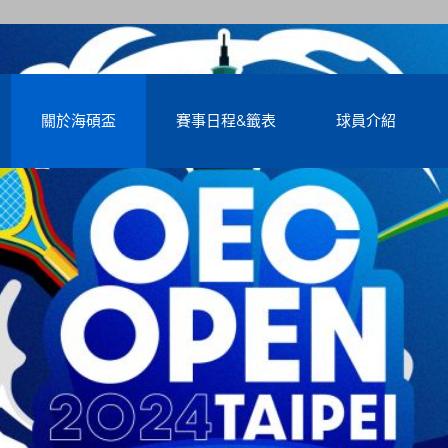
關於海碩盃
賽事日程&籤表
球員介紹