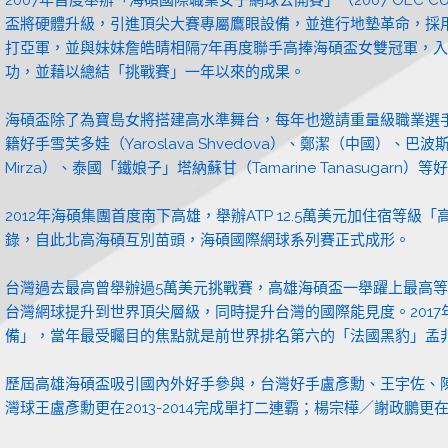
盃將硬體升級，引進頂尖大賽專屬鷹眼設備，並進行地墊革命，採用法
打亞軍，並與妹妹詹皓晴相隔7年再度聯手高捧海碩盃女雙冠軍，入
功，並藉以總結「挑戰賽」一年以來的成果。
海碩盃除了為寶島女將搭建高水準舞台，每年也邀請重量級職業選手參
籍好手雪芙多娃（Yaroslava Shvedova）、鄭潔（中國）、巴波斯
Mirza）、泰國「鐵娘子」塔納蘇甘（Tamarine Tanasu
2012年海碩集團首度南下高雄，舉辦ATP 12.5萬美元加住宿
錄，自此北高海碩互別苗頭，海碩國際網球系列賽正式成形。
台灣過去最高曾舉辦過5萬美元挑戰賽，高雄海碩盃一舉躍上最高等級1
台灣網球提升到世界頂尖層級，同時提升台灣的國際能見度。201
備」，當年最受矚目的焦點就是前世界排名第六的「法國黑豹」孟非斯（Ga
歷屆高雄海碩盃吸引國內外好手參與，台灣好手盧彥勳、王宇佐、
灣球王盧彥勳更在2013-2014完成單打二連霸；楊宗樺／謝政鵬更在