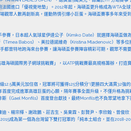
國進口「優視覺地墊」。2012年起，海碩盃更升格成為WTA全球
場觀眾人數再創新高，運動熱情引爆小巨蛋。海碩盃賽事多年來受到
賽，日本超人氣球星伊達公子（Kimiko Date）就選擇海碩盃
（Timea Babos）、美拉德諾維奇（Kristina Mladenov
garn）等好手都曾特地跨海來台參賽，讓海碩盃參賽陣容精彩可期，觀眾
等級「高雄海碩國際男子網球挑戰賽」，以ATP挑戰賽最高規格籌辦，
2.5萬美元加住宿，冠軍將可獲得125分積分*(更勝四大滿貫32
7年首度完成進軍高雄巨蛋的心願，隔年賽事全面升級，不僅升格為挑
el Monfils）首度登台獻技，最終Monfils也不負眾望地拿
陳迪、楊宗樺、謝政鵬、莊吉生、吳東霖、彭賢尹、李欣翰、曾俊欣
2015成為第一個為台灣留下雙打冠軍的「純本土組合，並在2018-2