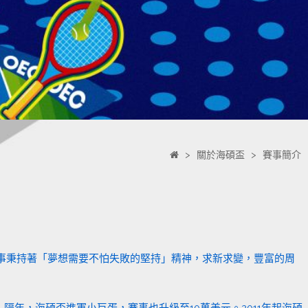
>
關於海碩盃
>
賽事簡介
賽事秉持著「夢想需要不怕失敗的堅持」精神，求新求變，豐富的周
分站賽事；隔年，海碩盃進軍小巨蛋，賽事也升級至10萬美元。2011年起海碩