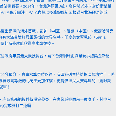
首站挑戰賽。2014年，台北海碩盃8歲，詹詠然以外卡身份衝擊單
WTA高度關注，WTA官網以多篇頭條新聞報導台北海碩盃的成
做為復出網壇的海外首戰；彭帥（中國）、晏紫（中國）、俄裔哈薩克
ic）等多位擁有大滿貫雙打冠軍頭銜的世界名將、印度美女蜜兒莎（Sania
不需要遠赴海外就能欣賞高水準競技。
打造寶島戰將年度最大競技舞台，寫下台灣網球史職業賽事總奬金新紀
強的90分積分)，賽事水準更勝以往，海碩系列賽持續扮演網壇推手，將
戰賽最高等級的15萬美元加住宿，更提供頂尖大賽專屬的「鷹眼設
下冠軍！
、許育修都把握難得機會參賽，在家鄉球迷面前一展身手，其中台
019完成雙打二連霸！