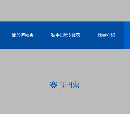
關於海碩盃
賽事日程&籤表
球員介紹
賽事門票