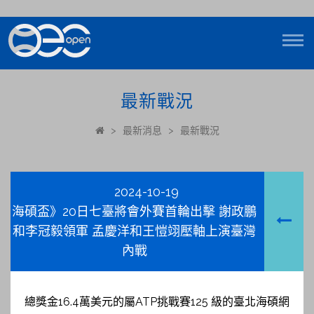
最新戰況
>
最新消息
>
最新戰況
2024-10-19
海碩盃》20日七臺將會外賽首輪出擊 謝政鵬
和李冠毅領軍 孟慶洋和王愷翊壓軸上演臺灣
內戰
總獎金16.4萬美元的屬ATP挑戰賽125 級的臺北海碩網