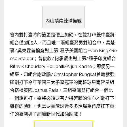
內山靖崇練球備戰
會內雙打臺將的籤更是硬上加硬，在雙打16籤中臺將
組合僅3組5人，而且唯二兩組臺灣男雙組合中，易楚
寰/吳東霖首輪竟對上第1種子美國組合Evan King/Re
ese Stalder；曾俊欣/何承叡也對上第2種子印度組合
Rithvik Choudary Bollipalli/Arjun Kadhe；即便另一
組臺、印組合謝政鵬/Christopher Rungkat首輪就強
碰剛打下今年華國三太子盃冠軍的南韓球星南智星組
合搭檔英國Joshua Paris，三組臺灣雙打組合一個比
一個還難打，臺將必須要有力拼苦勝的決心才能打下
難得的勝利，也需要臺灣球迷多多進場為首度扛下重
任的臺灣男子網壇新世代加油助威！