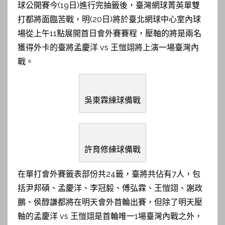
球公開賽今(19日)進行完抽籤後，臺灣網球菁英單雙
打都將面臨苦戰，明(20日)將於臺北網球中心室內球
場從上午11點展開首日會外賽賽程，壓軸的將是兩名
獲得外卡的臺將孟慶洋 vs 王愷翊將上演一場臺灣內
戰。
吳東霖練球備戰
許育修練球備戰
在單打會外賽籤表部份共24籤，臺將共佔有7人，包
括尹邦碩、孟慶洋、李冠毅、傅弘霖、王愷翊、謝政
鵬、侯醇謙都將在明天會外首輪出賽，但除了明天壓
軸的孟慶洋 vs 王愷翊是首輪唯一1場臺灣內戰之外，