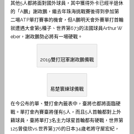
其他5人都將面對國外球員，其中獲得外卡已經半退休
的「A鵬」謝政鵬，繼去年珠海挑戰賽後得到參加第
二場ATP單打賽事的機會，但A鵬明天會外賽單打首輪
就遭遇大會第5種子、世界第673的法國球員Arthur W
eber，謝政鵬勢必將有一場硬戰。
2019雙打冠軍謝政鵬備戰
易楚寰練球備戰
在今公布的單、雙打會內籤表中，臺將也都將面臨硬
戰。單打會內賽臺將僅有5人，而且5人首輪都對上外
籍球員，臺將單打3名主力球星首輪都有硬戰，世界第
125曾俊欣vs.世界第376的日本34歲老將守屋宏紀，